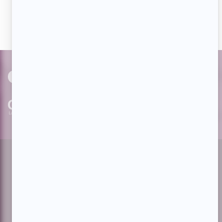
actualités dès qu'elles sont en ligne et pouvoir interagir
avec nos milliers d'abonnés!
PAR
cinoche.com
bizzmedia.ca
quijouequi.com
Facebook
Threads
Instagram
Suivez-nous!
Infolettre
À propos de Showbizz.net
Contactez-nous
Politique de confidentialité
Conditions d'utilisation