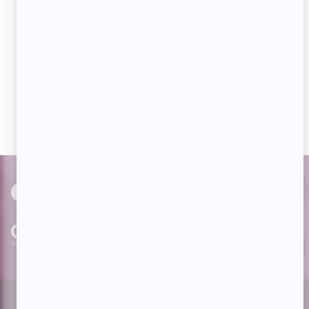
Aimez-nous sur Facebook
Devenez « fan » de notre page afin de voir toutes les
actualités dès qu'elles sont en ligne et pouvoir interagir
avec nos milliers d'abonnés!
PAR
cinoche.com
bizzmedia.ca
quijouequi.com
Facebook
Threads
Instagram
Suivez-nous!