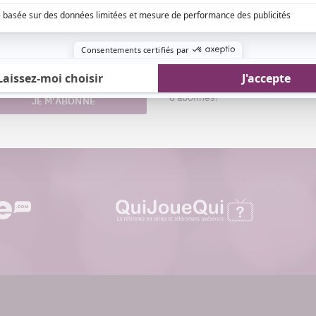
Aimez-nous sur Fa
nom
Devenez « fan » de notre page afi
esse
toutes les actualités dès qu'elle
riel
ligne et pouvoir interagir avec no
d'abonnés!
JE M'ABONNE
quijouequi.com