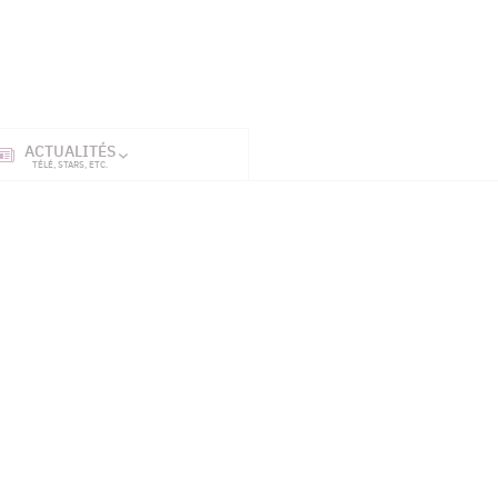
ACTUALITÉS
SÉRIES
ET TÉL
TÉLÉ, STARS, ETC.