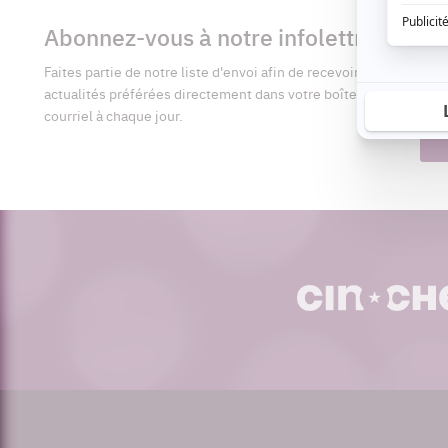
Informations
complémentaires
Abonnez-vous à notre infolettre
Pré
Faites partie de notre liste d'envoi afin de recevoir vos
Adr
actualités préférées directement dans votre boîte
cour
courriel à chaque jour.
cinoche.com