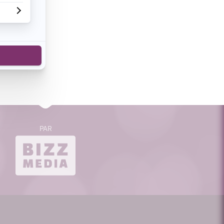
cebook
n de voir
s sont en
s milliers
PAR
bizzmedia.ca