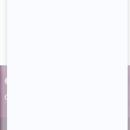
Aimez-nous sur Facebook
Devenez « fan » de notre page afin de voir toutes les
actualités dès qu'elles sont en ligne et pouvoir interagir
avec nos milliers d'abonnés!
PAR
cinoche.com
bizzmedia.ca
quijouequi.com
Facebook
Threads
Instagram
Suivez-nous!