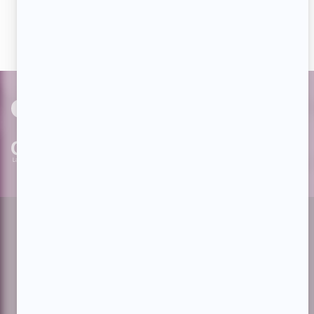
actualités dès qu'elles sont en ligne et pouvoir interagir
avec nos milliers d'abonnés!
PAR
cinoche.com
bizzmedia.ca
quijouequi.com
Facebook
Threads
Instagram
Suivez-nous!
Infolettre
À propos de Showbizz.net
Contactez-nous
Politique de confidentialité
Conditions d'utilisation