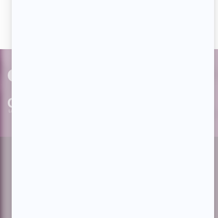
actualités dès qu'elles sont en ligne et pouvoir interagir
avec nos milliers d'abonnés!
PAR
cinoche.com
bizzmedia.ca
quijouequi.com
Facebook
Threads
Instagram
Suivez-nous!
Infolettre
À propos de Showbizz.net
Contactez-nous
Politique de confidentialité
Conditions d'utilisation