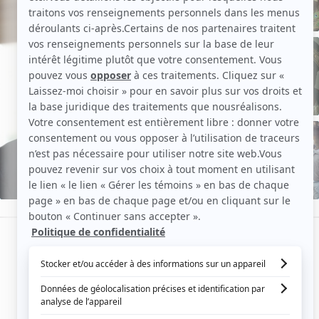
de
Alain
Chabat
EN VOIR PLUS
Aperçu