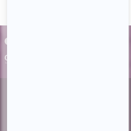
avec nos milliers d'abonnés!
PAR
cinoche.com
bizzmedia.ca
quijouequi.com
Facebook
Threads
Instagram
Suivez-nous!
Infolettre
À propos de Showbizz.net
Contactez-nous
Politique de confidentialité
Conditions d'utilisation
Gestion du consentement