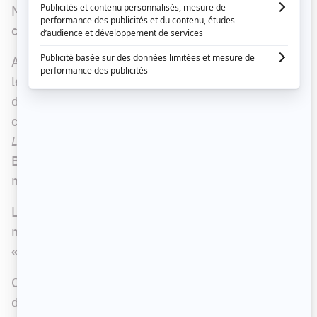
Marie-Ève Janvier et Jean-François Breau
chanter ensemble.
Au cours des dernières années, ils ont délaissé
leur duo musical afin de se concentrer sur
d'autres projets professionnels, chacun de leur
côté.
Marie-Ève Janvier fait de la radio et anime
L'amour est dans le pré,
alors que Jean-François
Breau parcourt le Québec avec son groupe de
musique cajun
Salebarbes.
Les voici de retour ensemble, isolés dans leur
maison comme nous tous, à chanter un classique,
« Stand by me ».
Ce duo sans prétention sur le divan du salon fait
du bien à l'âme. On vous le conseille pour