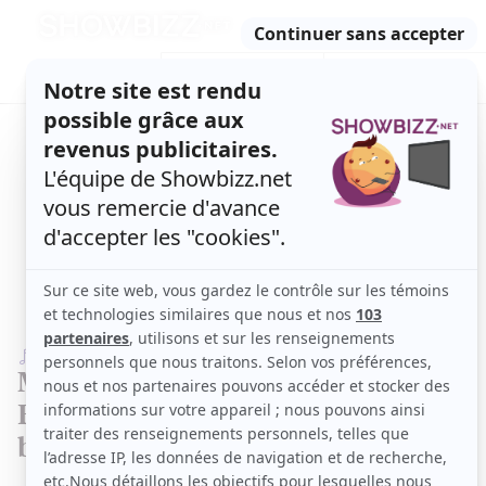
Retour
à
ACTUALITÉS
l'accueil
SÉRIES
ET TÉLÉ
CONCOURS
TÉLÉ, STARS, ETC.
MUSIQUE
Marie-Ève Janvier et Jean-François
Breau chantent ensemble et c'est si
beau