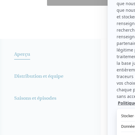
Aperç
SYNOPSIS
Aperçu
Né en Iran,
Montréal. Fa
Distribution et équipe
ses origine
nous disons
dérision, il
Saisons et épisodes
la complexi
Soleymanlou
Fourni par la prod