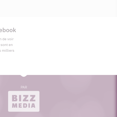
cebook
n de voir
s sont en
s milliers
PAR
bizzmedia.ca