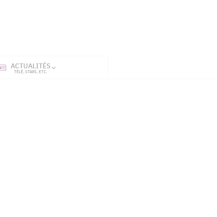
ACTUALITÉS
SÉRIES
ET TÉL
TÉLÉ, STARS, ETC.