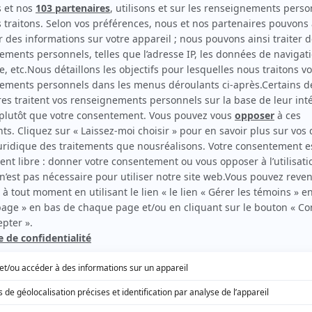
ANNÉE
SAISON
ÉPISODES
DIFFUSEUR
2021
1
1
u
 Mani a grandi à Paris, à Toronto et à Ottawa pour finalement at
ce à la multiplicité de ses identités et de ses appartenances, i
s. Qu’est-ce que ça signifie être né quelque part? Sommes-nou
 et faisons ou ce que les autres projettent en nous? Avec hum
 questionne ce qui reste d’iranien en lui pour mieux explorer la 
té de ce qui nous construit tous et chacun. Mise en scène de 
 et Alice Ronfard.
uction