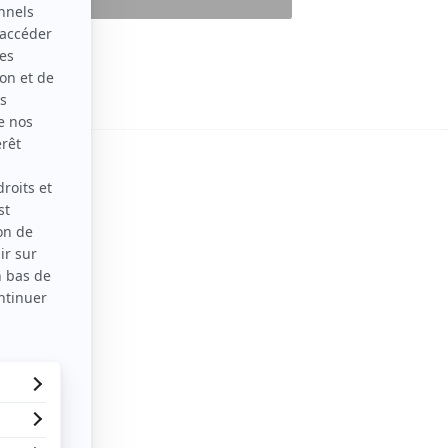
terrir à
l interroge
s ce que
our et
diversité et
Mani