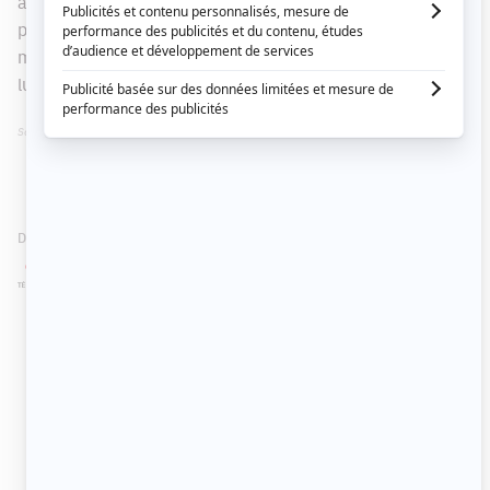
à peu le soutien de l'Égiise et connaît de graves
problèmes financiers. Un soir, le riche patron d'un bar
meurt et le prêtre trouve une somme de 100 000$ sur
lui. Gardera-t-il cet argent?
Source: Télé Plus
DIFFUSEUR