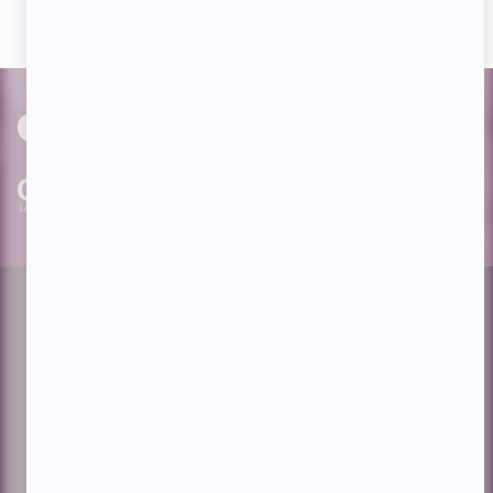
PAR
cinoche.com
bizzmedia.ca
quijouequi.com
Facebook
Threads
Instagram
Suivez-nous!
Infolettre
À propos de Showbizz.net
Contactez-nous
Politique de confidentialité
Conditions d'utilisation
Gestion du consentement