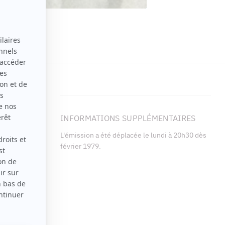
de celui-ci
eil oncle
INFORMATIONS SUPPLÉMENTAIRES
eux soeurs
L'émission a été déplacée le lundi à 20h30 dès
athique et
février 1979.
 leur
ions du Québec