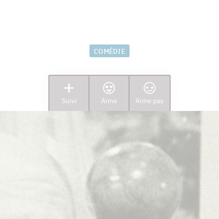
À cause de mon oncle
COMÉDIE
Suivi
Aime
Aime pas