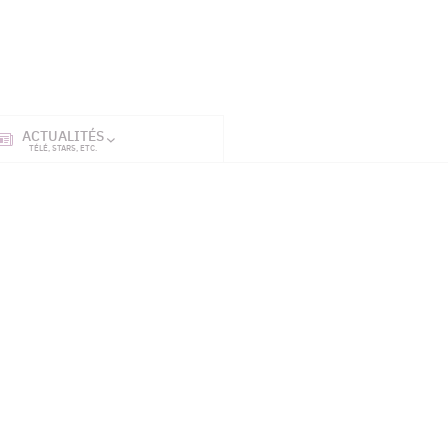
ACTUALITÉS
SÉRIES
ET TÉL
TÉLÉ, STARS, ETC.