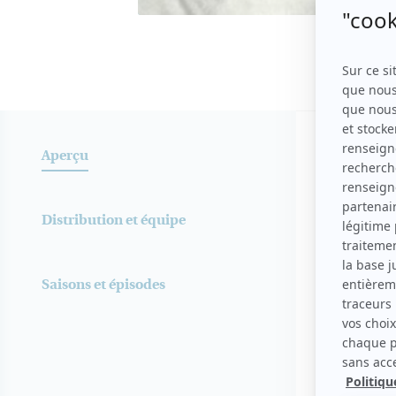
Aperç
SYNOPSIS
Aperçu
Les soeurs L
ainsi que d
Distribution et équipe
Procule ave
s'en accomm
amusant. Ce
Saisons et épisodes
rendent pas
Source: Répertoire