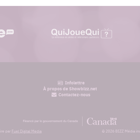
quijouequi.com
Infolettre
am
À propos de Showbizz.net
Contactez-nous
Financé
par
le
ire par
Fuel Digital Media
© 2026 BIZZ Média inc.
gouvernement
du