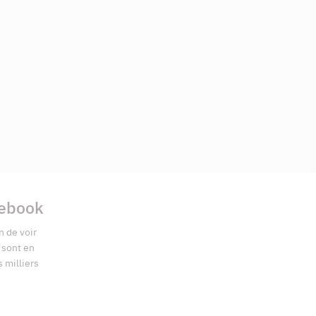
cebook
n de voir
s sont en
s milliers