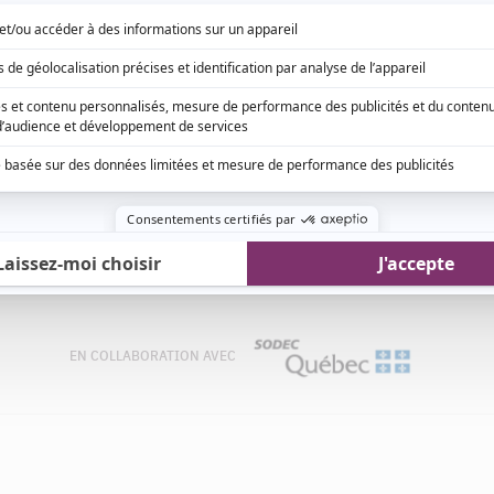
ION
ré
Rolland D'Amour
Claude Gai
Gaston Lepage
Andrée Boucher
Y
EN COLLABORATION AVEC