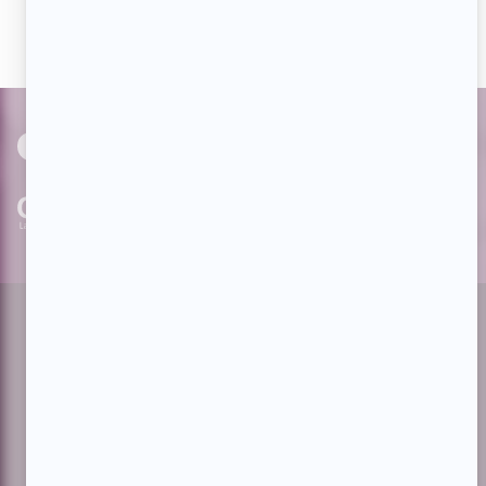
avec nos milliers d'abonnés!
PAR
cinoche.com
bizzmedia.ca
quijouequi.com
Facebook
Threads
Instagram
Suivez-nous!
Infolettre
À propos de Showbizz.net
Contactez-nous
Politique de confidentialité
Conditions d'utilisation
Gestion du consentement