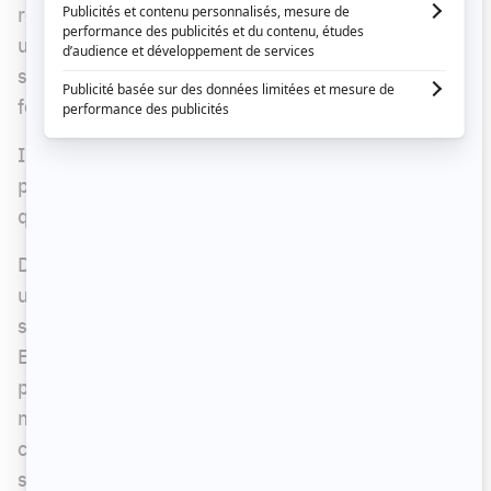
récemment par l'auteure et les producteurs, dans
une conférence de presse émotive. Après 7
saisons, nous devrons faire nos adieux aux
femmes de Lietteville.
ICI Radio-Canada Télé vient de dévoiler la
publicité de la première émission de la saison,
qui sera présentée le 11 septembre.
Dans celle-ci, on constate que nous découvrirons
un personnage qui prendra plus de place cette
saison. Elle se nomme Solange Chrétien,
Brownies pour les intimes, et elle est interprétée
par Claire Jacques. Elle emménagera dans la
même unité que Macha Vallières, détenue
controversée jouée par Hélène Florent, et cela ne
semble pas lui plaire.