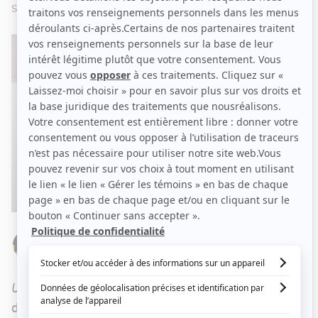
septembre à 20 h.
Par
Stéphanie Nolin
VENDREDI 7 SEPTEMBRE 2018 À 05 H 45
Unité 9
reprendra du service bientôt, pour une
dernière saison. La nouvelle a été confirmée