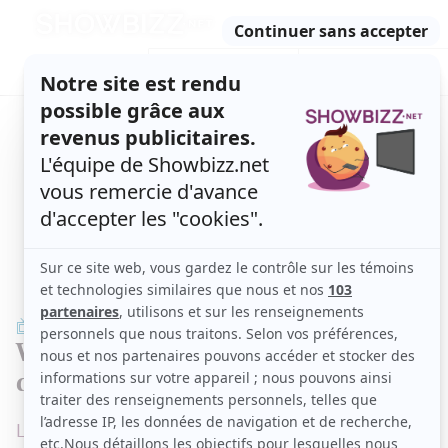
Retour
à
ACTUALITÉS
l'accueil
SÉRIES
ET TÉLÉ
CONCOURS
TÉLÉ, STARS, ETC.
TÉLÉ
Voyez ce que la première semaine
d'Unité 9 vous réserve
L'émission reviendra en ondes le mardi 11