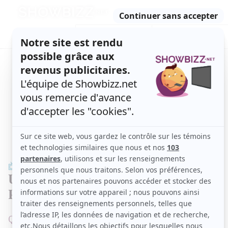
Retour
à
ACTUALITÉS
l'accueil
SÉRIES
ET TÉLÉ
CONCOURS
TÉLÉ, STARS, ETC.
TÉLÉ
Une deuxième saison de la série
Plan B confirmée
Quelle bonne nouvelle!