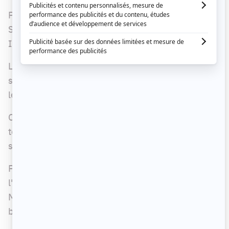
Par contre, celle-ci ne serait pas présentée à
Séries+ comme la première saison, mais bien à
ICI Radio-Canada Télé.
Le diffuseur s'est montré intéressé par la seconde
saison, après le succès fracassant rencontré pour
les premiers épisodes.
C'est KOTV, la boîte de Louis Morissette, qui mène
toujours le projet. De nouveaux épisodes (6 ou 7)
seraient en développement en ce moment.
Précisons qu'il ne s'agira pas d'une suite à
l'histoire des personnages incarnés par Louis
Morissette et Magalie Lépine-Blondeau, mais
bien d'une tout autre histoire.