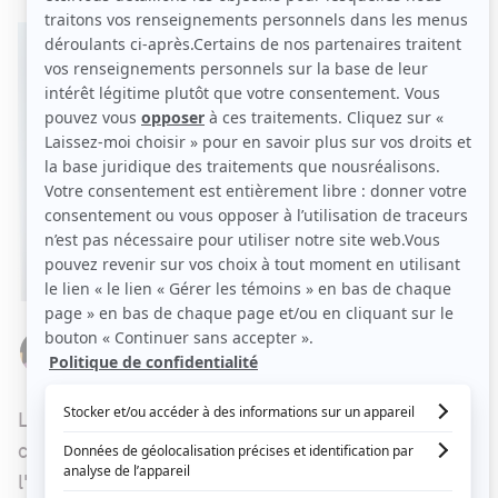
Par
Stéphanie Nolin
MERCREDI 20 SEPTEMBRE 2017 À 09 H 11
Le journaliste Richard Therrien du
Soleil
confirme aujourd'hui qu'une seconde saison de
l'excellente série
Plan B
serait en chantier.