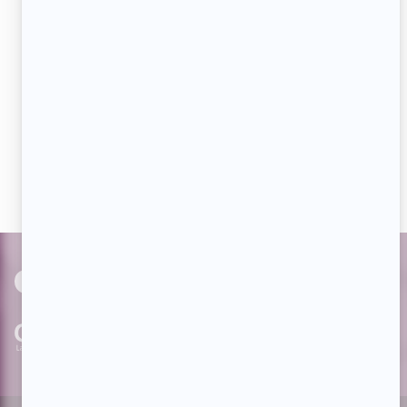
JE M'ABONNE
Aimez-nous sur Facebook
Devenez « fan » de notre page afin de voir toutes les
actualités dès qu'elles sont en ligne et pouvoir interagir
avec nos milliers d'abonnés!
PAR
cinoche.com
bizzmedia.ca
quijouequi.com