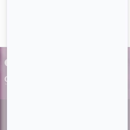
Aimez-nous sur Facebook
Devenez « fan » de notre page afin de voir toutes les
actualités dès qu'elles sont en ligne et pouvoir interagir
avec nos milliers d'abonnés!
PAR
cinoche.com
bizzmedia.ca
quijouequi.com
Facebook
Threads
Instagram
Suivez-nous!
Infolettre
À propos de Showbizz.net
Contactez-nous