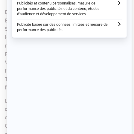
En plus des chroniqueurs Bryan Audet, David
Bernard, Jérémy Demay, Varda Étienne, Annie-
Soleil Proteau, Francisco Randez, Tobie Bureau-
Huot, Julie St-Pierre et Valérie Chevalier qui
reviendront pour cette nouvelle saison, Tatiana
Polevoy, Marie-Josée Gauvin (animatrice à CKOI,)
Vanessa Pilon et Tammy Verge se joindront à
l'équipe qui venir égayer nos soirs de semaine.
Tout l’été, ils sillonneront le Québec pour nous
faire découvrir les bijoux de notre culture.
De plus, à raison d'une fois par semaine, l'équipe
de
Sucré salé!
permettra à un artiste
d'interviewer un autre artiste qu'il admire. Marie-
Claude Barrette avait fait l'expérience l'été
dernier en s'entretenant avec la chanteuse Zaz.