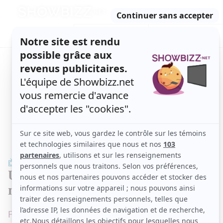
Retour
à
ACTUALITÉS
l'accueil
SÉRIES
ET TÉLÉ
CONCOURS
TÉLÉ, STARS, ETC.
TÉLÉ
Un Sucré Salé revampé dès le 18
mai
Patrice Bélanger, qui reprend le flambeau des