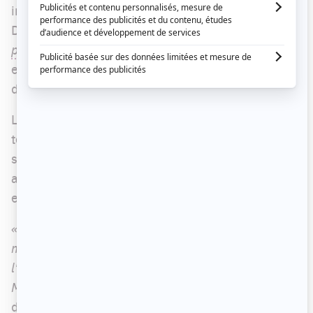
imaginer il y a quelques années, Jean-Philippe
Dion figurait parmi les invités de
Tout le monde en
parle
, ce dimanche 23 janvier, pour discuter,
entre autres, du double report du premier variété
de la nouvelle saison de
Star Académie
.
Le producteur a d'abord voulu rassurer les
téléspectateurs en faisant le point sur l'état de
santé des personnes ayant contracté la COVID-19
au cours des derniers jours parmi les candidats
et l'équipe de l'émission.
« Il n'y a pas de cas grave. Évidemment, tout le
monde a des symptômes, mais il n'y a personne à
l'hôpital, tout le monde est capable de vivre sa vie.
Mais c'est le moral qui n'est pas facile »
, a-t-il
déclaré.