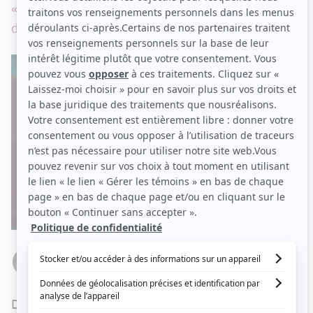
« C'est beaucoup de ce qu'on appelle ''des restants
du temps des Fêtes''... »
Par
Jean-François Vandeuren
LUNDI 24 JANVIER 2022 À 06 H 45
Dans un scénario que nous n'aurions pas pu