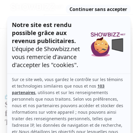
Retour
à
ACTUALITÉS
l'accueil
SÉRIES
ET TÉLÉ
CONCOURS
TÉLÉ, STARS, ETC.
TÉLÉ
Star Académie : Jean-Philippe Dion
fait le point sur l'état des troupes à
Tout le monde en parle