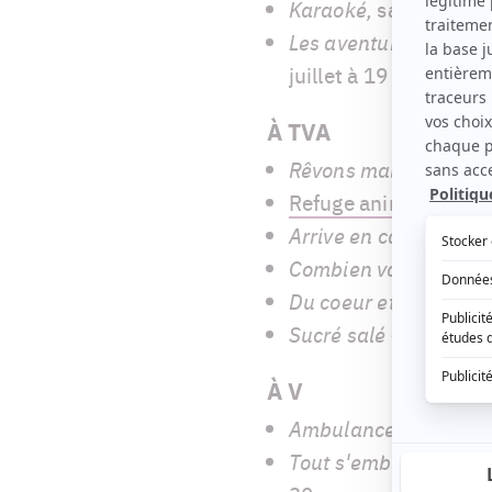
Karaoké,
saison 1 – D
Les aventures du ph
juillet à 19 h
À TVA
Rêvons maisons
, sai
Refuge animal
, sai
Arrive en campagne
,
Combien vaut cette 
Du coeur et des bras
,
Sucré salé –
De retour
À V
Ambulances animale
Tout s'embellit avec J