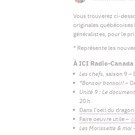
Vous trouverez ci-desso
originales québécoises 
généralistes, pour le pr
* Représente les nouve
À ICI Radio-Canada 
Les chefs,
saison 9 – D
*Bonsoir bonsoir! –
Dè
Unité 9 : Le documenta
20 h
Dans l'oeil du dragon
Faire oeuvre utile –
Les Morissette & moi