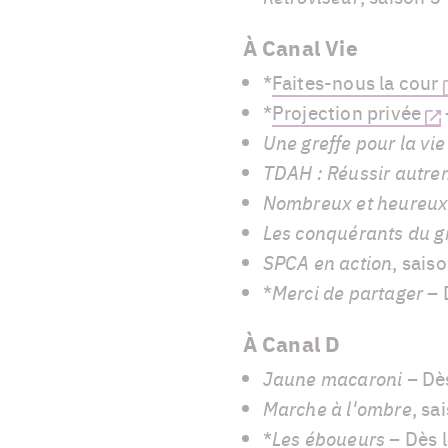
À Canal Vie
*
Faites-nous la cour
*
Projection privée
Une greffe pour la vie
TDAH : Réussir autr
Nombreux et heureu
Les conquérants du gr
SPCA en action
, sais
*
Merci de partager
– 
À Canal D
Jaune macaroni –
Dès
Marche à l'ombre
, sa
*
Les éboueurs –
Dès 