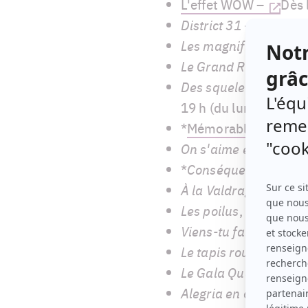
L'effet WOW –
Dès 
District 31 - Le docu
Les magnifiques
, sai
Le Grand Rire de..
. – 
Des squelettes dans l
19 h (du lundi au jeud
*
Mémorable!
– Dès 
On s'aime en chien
, 
*
Conséquences
– Dès 
À la Valdrague
, saiso
Les poilus
, saison 2 
Viens-tu faire un tour
Le tapis rouge du Ga
Le Gala Québec Ciné
Alegria en coulisses 