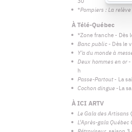
30
*
Pompiers : La relève
À Télé-Québec
*Zone franche - Dès l
Banc public
- Dès le v
Y’a du monde à mess
Deux hommes en or
-
h
Passe-Partout
- La sa
Cochon dingue
-La sa
À ICI ARTV
Le Gala des Artisan
L'Après-gala Québec
Rétroviseur
, saison 3