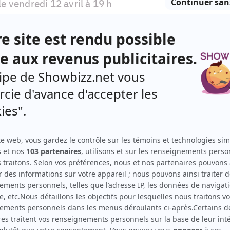
le vendredi 12 avril à 19 h
mentaire –
Le mardi 16 avril à 20 h
son 2 – De retour le jeudi 18 avril à 20 h
Dès le jeudi 18 avril à 20 h 30
e placard,
saison 14 – De retour le lundi 22 avril à
i)
le lundi 22 avril à 17 h 30 (du lundi au vendredi)
saison 3 – De retour le mardi 23 avril à 19 h 30
le mardi 23 avril à 20 h
n 2 – De retour le samedi 27 avril à 18 h 30
– De retour le dimanche 19 mai à 19 h 30
?
, saison 6 – De retour le dimanche 19 mai à 20 h
la Québec Cinéma –
Le dimanche 2 juin à 19 h 30
ma –
Le dimanche 2 juin à 20 h
–
Le samedi 8 juin à 19 h