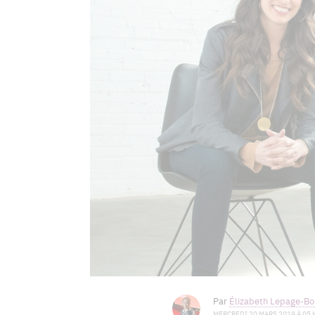
Par
Élizabeth Lepage-Boi
MERCREDI 20 MARS 2019 À 05 