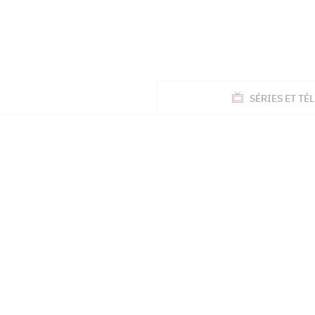
ACTUALITÉS
SÉRIES
ET TÉL
TÉLÉ, STARS, ETC.