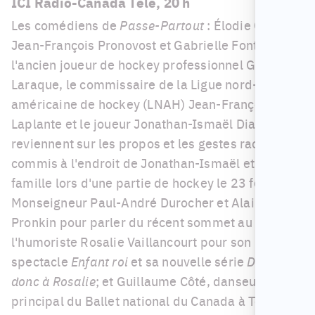
ICI Radio-Canada Télé, 20 h
Les comédiens de
Passe-Partout
: Élodie Grenier,
Jean-François Pronovost et Gabrielle Fontaine;
l'ancien joueur de hockey professionnel Georges
Laraque, le commissaire de la Ligue nord-
américaine de hockey (LNAH) Jean-François
Laplante et le joueur Jonathan-Ismaël Diaby
reviennent sur les propos et les gestes racistes
commis à l'endroit de Jonathan-Ismaël et sa
famille lors d'une partie de hockey le 23 février.
Monseigneur Paul-André Durocher et Alain
Pronkin pour parler du récent sommet au Vatican;
l'humoriste Rosalie Vaillancourt pour son
spectacle
Enfant roi
et sa nouvelle série
Demande
donc à Rosalie
; et Guillaume Côté, danseur
principal du Ballet national du Canada à Toronto,