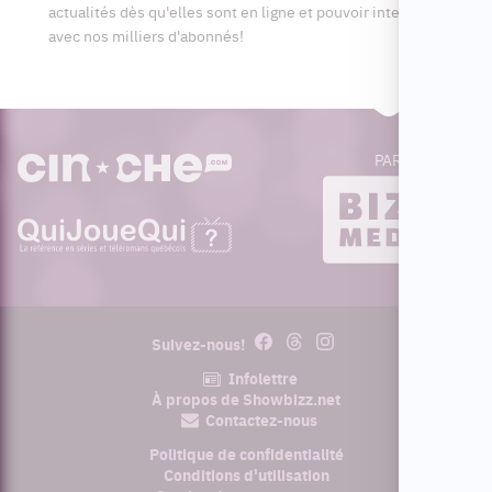
actualités dès qu'elles sont en ligne et pouvoir interagir
avec nos milliers d'abonnés!
PAR
cinoche.com
bizzmedia.ca
quijouequi.com
Facebook
Threads
Instagram
Suivez-nous!
Infolettre
À propos de Showbizz.net
Contactez-nous
Politique de confidentialité
Conditions d'utilisation