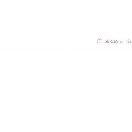
ACTUALITÉS
SÉRIES
ET TÉL
TÉLÉ, STARS, ETC.