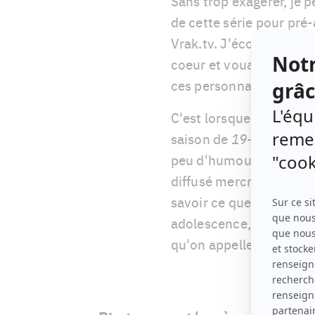
Sans trop exagérer, je p
de cette série pour pré-
Vrak.tv. J'écoutais les 
coeur et vouais une adm
ces personnages que j'a
C'est lorsque j'ai aperç
saison de
19-2
(un pers
peu d'humour dans cet é
diffusé mercredi, que j'
savoir ce que sont dev
adolescence, et celle d
qu'on appelle « Y ».