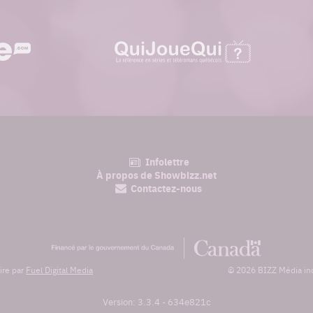
quijouequi.com
Infolettre
am
À propos de Showbizz.net
Contactez-nous
Financé
par
le
ire par
Fuel Digital Media
© 2026 BIZZ Média inc.
gouvernement
du
Canada
Version: 3.3.4
-
634e821c