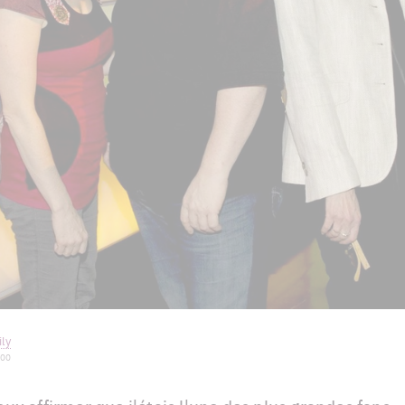
ly
 00