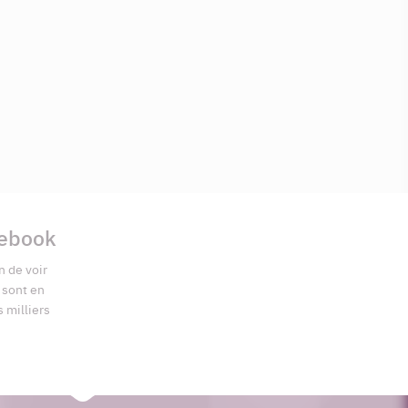
cebook
n de voir
s sont en
s milliers