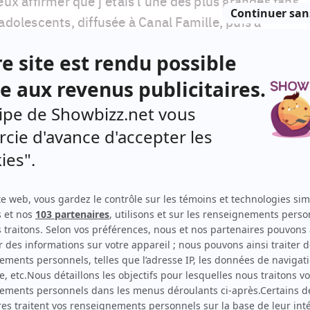
eux affirmer que j'étais l'une des plus grandes fans
adolescents, diffusée à Canal Famille, puis à
épisodes en boucle, je connaissais les textes par
iration sans borne aux acteurs qui interprétaient
imais tant.
u Joël Marin dans le nouvel épisode de la troisième
onnage absolument délicieux d'ailleurs, qui met un
pisode d'une noirceur plutôt opaque), qui sera
ai eu cet idée de faire quelques recherches afin de
enus ces comédiens qui ont bercé ma tumultueuse
e bien des Québécois appartenant à une génération