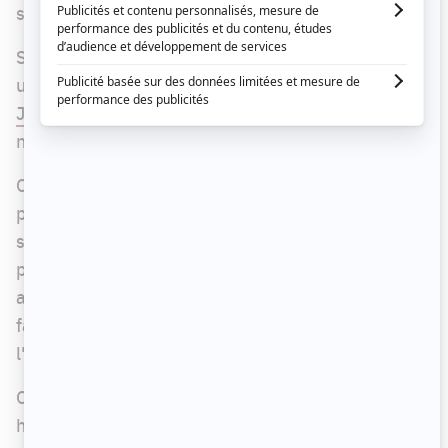
s'asseoir sur la chaise du fou du roi.
Si les téléspectateurs semblaient presque
unanimes envers
la performance de Marie-Lyne
Joncas dans ce siège
, les choses sont plus
nuancées pour le chroniqueur d'
Infoman
.
Ce que les fans de l'émission reprochent
principalement à MC Gilles, c'est d'intervenir
sans cesse dans les discussions et de couper la
parole aux invités, et même à l'animateur. D'un
autre côté, plusieurs internautes apprécient cette
facette et considèrent cela comme de
l'implication plutôt que de l'irrévérence.
Ceux qui l'aiment encensent son intelligence, son
humour pertinent et ses questions réfléchies et