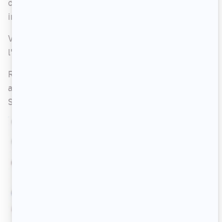
ceux qui ne l'apprécient trouvent souvent ses
interventions déplacées.
Voyez quelques commentaires de fans au bas de
l'article.
Rappelons que, dimanche dernier, Guy A. Lepage
a envoyé une flèche au
Monde à l'envers
de
Stéphan Bureau.
Apprenez-en plus ici
.