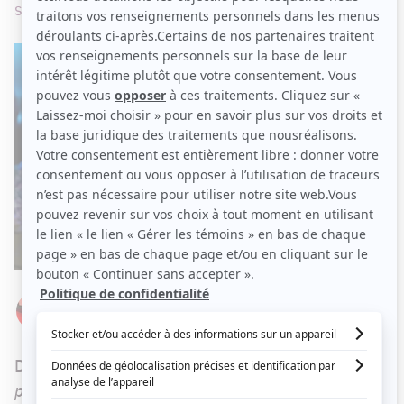
son rôle de fou du roi... »
Par
Élizabeth Lepage-Boily
MARDI 11 OCTOBRE 2022 À 11 H 40
Depuis le début de la saison de
Tout le monde en
parle
, MC Gilles est déjà venu à deux reprises