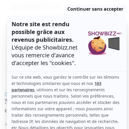
Retour
à
ACTUALITÉS
l'accueil
SÉRIES
ET TÉLÉ
CONCOURS
TÉLÉ, STARS, ETC.
TÉLÉ
MC Gilles polarise à Tout le monde
en parle
« MC Gilles a besoin d’un débriefing, il n’a pas saisi