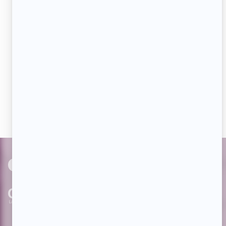
courriel
JE M'ABONNE
Aimez-nous sur Facebook
Devenez « fan » de notre page afin de voir toutes les
actualités dès qu'elles sont en ligne et pouvoir interagir
avec nos milliers d'abonnés!
PAR
cinoche.com
bizzmedia.ca
quijouequi.com