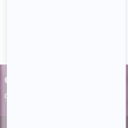
Aimez-nous sur Facebook
Devenez « fan » de notre page afin de voir toutes les
actualités dès qu'elles sont en ligne et pouvoir interagir
avec nos milliers d'abonnés!
PAR
cinoche.com
bizzmedia.ca
quijouequi.com
Facebook
Threads
Instagram
Suivez-nous!