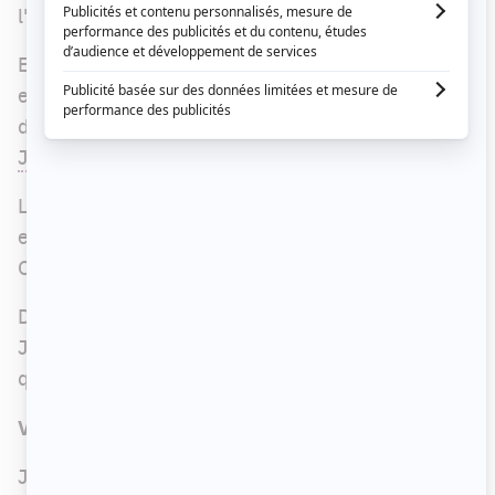
l'aventure, une femme et un homme.
En ce sens, il est facile de comprendre que ceux
et celles qui n'ont pas encore trouvé d'affinités
dans le jeu seront ciblés, qu'on pense à
Alain
,
Judith
et
Julie
.
La décision ne sera pas facile à prendre pour les
enfants, qui créeront assurément de la déception.
On peut s'attendre à des larmes des deux côtés...
Dans un extrait dévoilé en primeur, on peut voir
Judith vivre de grandes émotions en abordant la
question du poids avec Isabelle.
Voyez l'extrait ci-dessous.
Judith estime tristement qu'elle n'a pas attiré