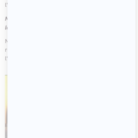
l'ensemble de la population.
Ma mère, ton père se poursuit les jeudis à 20 h sur
les ondes de TVA.
Notons qu'une enfant de
Ma mère, ton père
a
récemment partagé des images inédites de
l'aventure.
C'est à voir ici
!