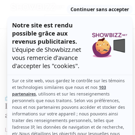
Retour
à
ACTUALITÉS
l'accueil
SÉRIES
ET TÉLÉ
CONCOURS
TÉLÉ, STARS, ETC.
TÉLÉ
La délicate question du poids
abordée à
Ma mère, ton père
Les émotions sont encore au rendez-vous...