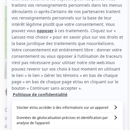
Par
Stéphanie Nolin
MERCREDI 16 OCTOBRE 2024 À 11 H 50
Ce jeudi, les émotions seront encore au rendez-
vous à
Ma mère, ton père
, alors que les enfants
devront décider d'exclure deux candidats de