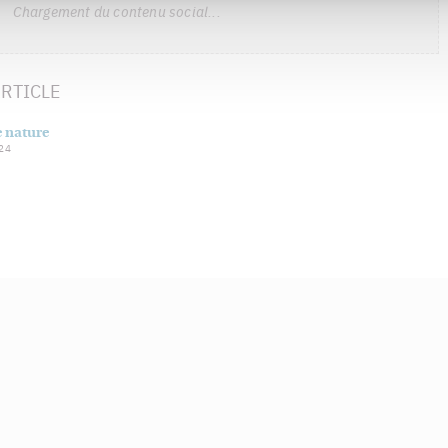
Chargement du contenu social...
RTICLE
e nature
024