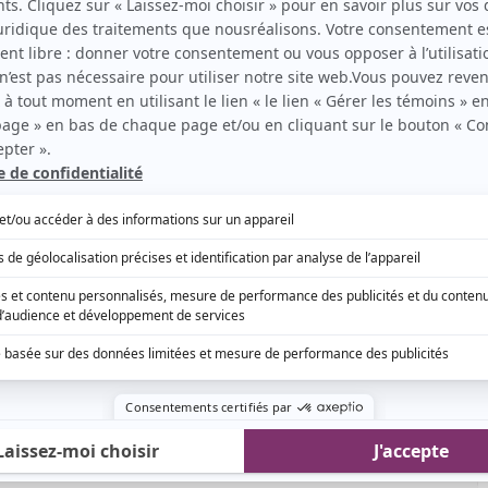
 Fournier, Marjo et Mado Lamotte alias Luc
laquelle ils ont enfin accepté est celle-ci selon
ur : «
Entre autres parce qu'il y a beaucoup de
eur disait : "Ben voyons! Tu as la chance de vivre
st plus qu'un show de télé, c'est une expérience
. »
La vraie nature
conseille aux gens qui enregistrent
r également l'émission qui suit afin de ne rien
Académie
risque d'excéder sa durée normale.
ne dernière, Rosalie Vaillancourt y a été de
s.
On a aussi appris pourquoi elle avait été écartée