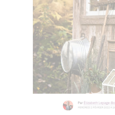
Par
Élizabeth Lepage-Boi
MERCREDI 2 FÉVRIER 2022 À 16