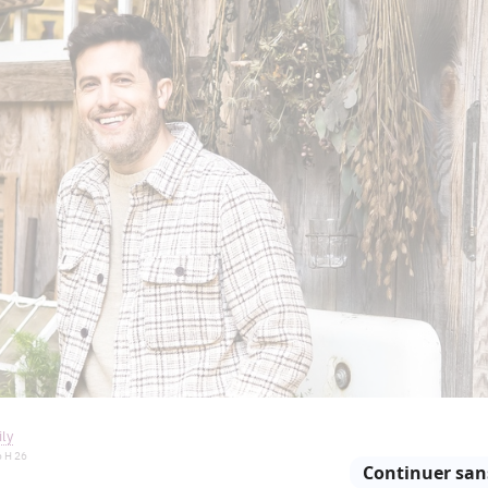
ly
 H 26