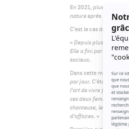
En 2021, plusieurs artis
nature
après plusieurs r
C'est le cas de la femme
«
Depuis plusieurs saison
Elle a fini par dire oui!
»
sociaux.
Dans cette même émissi
par jour.
C'était un jume
l'art de vivre fait parti
ces deux femmes-là. Lise
chanteuse, les deux ont
d'affaires.
»
Parmi les autres artistes