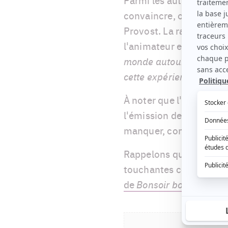
convaincre, on note Ron
Provost. La raison pour 
l'animateur et producte
monde autour d'eux qui l
cette expérience-là! C'e
À noter que l'équipe de
l'émission de programme
manquer, comme
Star 
Rappelons que, la semai
touchantes confidence
de
Bonsoir bonsoir
.