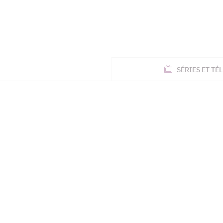
ACTUALITÉS
SÉRIES
ET TÉL
TÉLÉ, STARS, ETC.