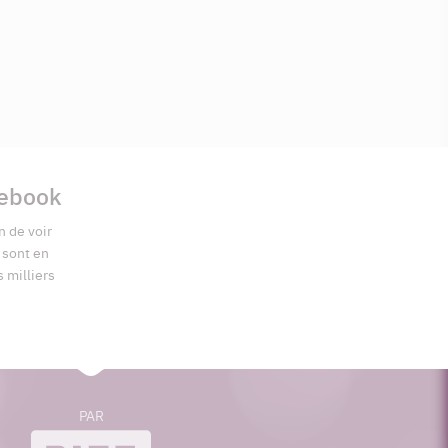
cebook
n de voir
s sont en
s milliers
PAR