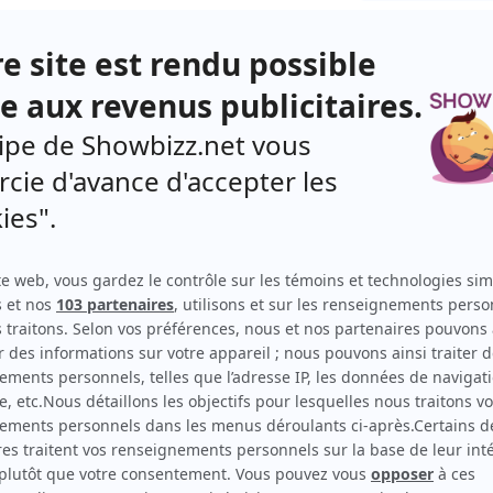
tes ont enfin accepté de participer à
La vraie
efus par les années passées.
 d'affaires Lise Watier.
s, on souhaitait qu’elle accepte notre invitation.
, écrit l'équipe de l'émission sur les réseaux
on, on retrouvera également Marilou de
Trois fois
lage naturel pour Jean-Philippe Dion. «
La beauté,
e de leur business. Il y a vraiment une parenté entre
 Watier qui a été animatrice télé, Marilou qui a été
 changé de carrière pour devenir des femmes
 qu'on verra cette saison qui ont été difficiles à