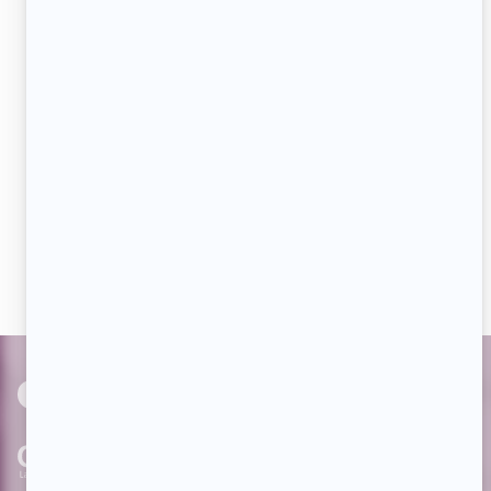
Adresse
courriel
JE M'ABONNE
Aimez-nous sur Facebook
Devenez « fan » de notre page afin de voir toutes les
actualités dès qu'elles sont en ligne et pouvoir interagir
avec nos milliers d'abonnés!
PAR
cinoche.com
bizzmedia.ca
quijouequi.com