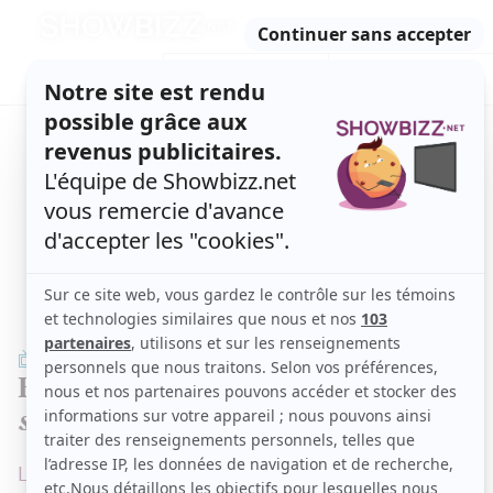
Retour
à
ACTUALITÉS
l'accueil
SÉRIES
ET TÉLÉ
CONCOURS
TÉLÉ, STARS, ETC.
TÉLÉ
Bonne nouvelle pour
Passez au
salon
La semaine commence sur une bonne nouvelle!