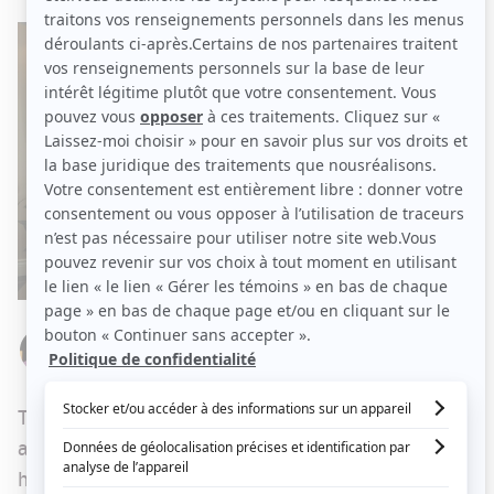
Par
Stéphanie Nolin
LUNDI 9 JUIN 2025 À 10 H 20
TVA commence la semaine en grand, en
annonçant le renouvellement de la série
humoristique
Passez au salon
, de
Jean-Michel