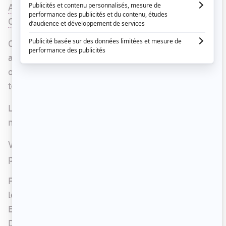
Anctil
,
Louis-Philippe Dandenault
et
Maxime
Caron
.
Cet hiver, les téléspectateurs sont tombés en
amour avec les membres de la famille Ostiguy,
offrant une moyenne de 1,2 million de
téléspectateurs chaque semaine à l'émission.
La nouvelle saison comportera 12 épisodes de 30
minutes.
Voici ce qui attend les téléspectateurs lors de la
prochaine saison :
Pour la première fois en plus d'un demi-siècle,
les Ostiguy ont de la compétition dans la région.
Eugène Duchesne (
Mickaël Gouin
), de la Maison
Duchesne, vient d'installer son salon funéraire à