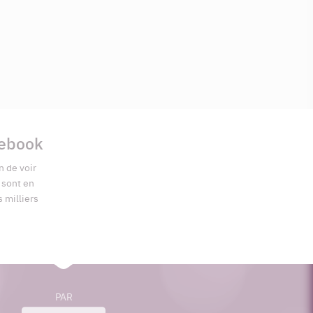
cebook
n de voir
s sont en
s milliers
PAR