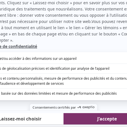
ionne-t-il dans la vidéo, que vous pouvez
icle.
 légèreté ces temps-ci et que celle-ci provienne
e du premier ministre est d'autant plus
 Legault
a souligné l'anniversaire de sa conjointe
s réseaux sociaux la semaine dernière.
Chargement du contenu social...