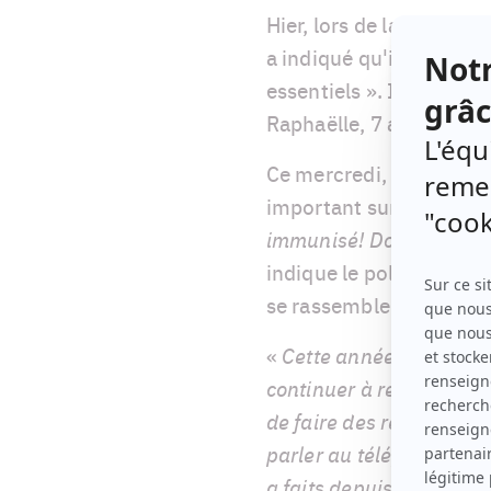
Hier, lors de la conféren
a indiqué qu'il ajoutait 
essentiels ». Il a pris c
Raphaëlle, 7 ans, que vo
Ce mercredi, François L
important sur cette list
immunisé! Donc, les enf
indique le politicien d
se rassembler à Pâques
«
Cette année, c'est un
continuer à respecter le
de faire des regroupemen
parler au téléphone ou p
a faits depuis deux sem