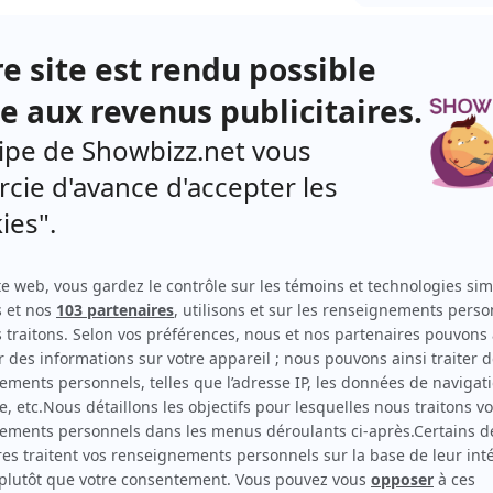
ce de presse officielle de 13 h, le premier ministre
la Fée des dents sur la liste des « services
ette décision ludique après avoir reçu la vidéo de
us pouvez voir au bas de l'article.
egault a décidé d'ajouter un autre individu
e d'élite : le Lapin de Pâques. «
En plus il est
ants vont pouvoir recevoir leurs chocolats
»,
ans une vidéo encourageant les Québécois à ne pas
.
e Pâque un peu spécial. On vous demande de
s consignes. Je sais que c'est dans notre tradition
ts en famille. Mais cette année, il faut juste se
ar vidéo. C'est important que tous les efforts qu'on
aines, qu'on ne les gâche pas en faisant ces