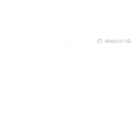
ACTUALITÉS
SÉRIES
ET TÉL
TÉLÉ, STARS, ETC.