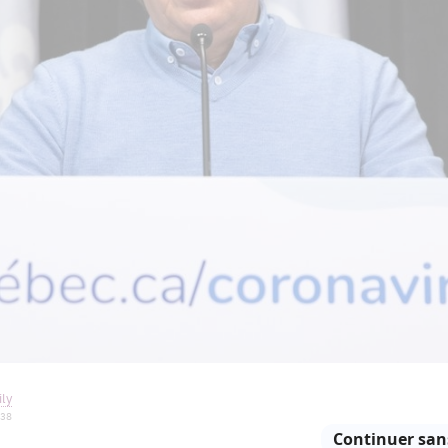
ly
 38