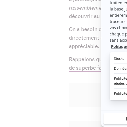
rassemblements
», ment
découvrir au bas de l'art
On a besoin d'un peu de
directement de la bouch
appréciable.
Rappelons que
François
de superbe façon
sur le