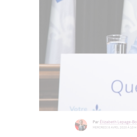
Par
Élizabeth Lepage-Boi
MERCREDI 8 AVRIL 2020 À 10 H