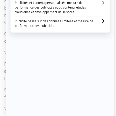
Si l'habillage du magazine est généralement très
beau, cette édition estivale est particulièrement
réussie alors qu'on y retrouve une Véronique
Cloutier spectaculaire en couverture.
Celle-ci arbore une robe fleurie sur fond de
champ de lavande. Époustouflant!
Voyez le résultat ci-dessous.
Rappelons que Véronique Cloutier a récemment
annoncé être en deuil d'une personne très
importante dans sa vie.
Par ailleurs, elle a aussi confirmé le retour de La
fureur pour 2020. Les détails sont ici.
Véronique Cloutier a récemment défilé sur le
tapis rouge du Gala Artis avec son conjoint. Ils