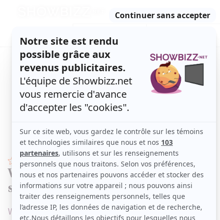
Retour
à
ACTUALITÉS
l'accueil
SÉRIES
ET TÉLÉ
CONCOURS
TÉLÉ, STARS, ETC.
STARS
Véro spectaculaire en couverture de
son magazine
Wow!