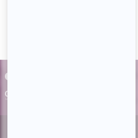
Aimez-nous sur Facebook
Devenez « fan » de notre page afin de voir toutes les
actualités dès qu'elles sont en ligne et pouvoir interagir
avec nos milliers d'abonnés!
PAR
cinoche.com
bizzmedia.ca
quijouequi.com
Facebook
Threads
Instagram
Suivez-nous!
Infolettre