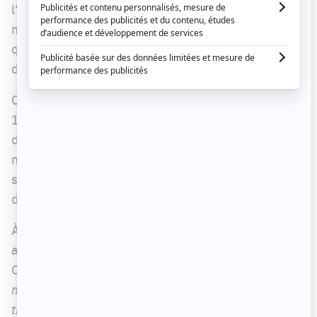
l'animation de l'émission de radio du retour à la
maison de Rouge FM. Voyez ici les collaborateurs
qui feront partie de son équipe dès la fin du mois
d'août.
On sait que Véronique Cloutier a travaillé pendant
14 ans à Rythme FM. L'animatrice a très peu parlé
de cette séparation professionnelle dans les
médias. Elle a, quand même, osé abordé le
sujet au talk-show de Jean-Philippe Wauthier ce
dimanche.
À savoir si elle a vécu difficilement sa rupture
avec la station de radio membre du groupe
Cogeco, Véronique Cloutier répond : «
Oui. Moi, je
m'attache aux gens avec qui je travaille et je suis
très très loyale. J'ai passé 14 ans à Rythme FM