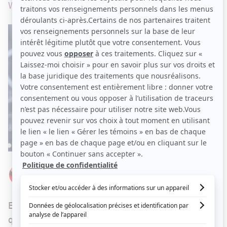
Wauthier sur le plateau du Beau dimanche.
Par
Élizabeth Lepage-Boily
LUNDI 6 AOÛT 2018 À 03 H 22
En juin dernier, nous apprenions avec surprise
que Véronique Cloutier prendrait la relève de