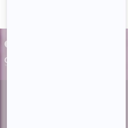
actualités dès qu'elles sont en ligne et pouvoir interagir
avec nos milliers d'abonnés!
PAR
cinoche.com
bizzmedia.ca
quijouequi.com
Facebook
Threads
Instagram
Suivez-nous!
Infolettre
À propos de Showbizz.net
Contactez-nous
Politique de confidentialité
Conditions d'utilisation