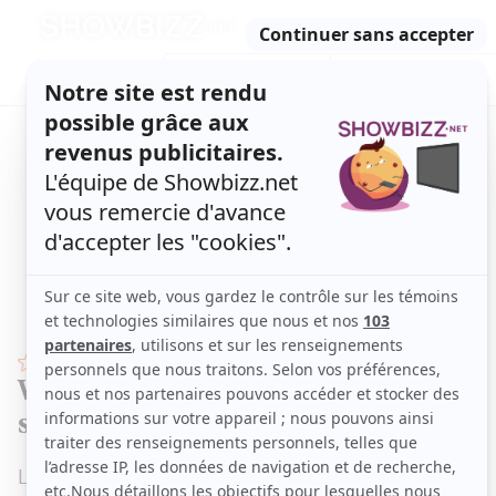
Retour
à
ACTUALITÉS
l'accueil
SÉRIES
ET TÉLÉ
CONCOURS
TÉLÉ, STARS, ETC.
STARS
Véronique Cloutier s'exprime enfin
sur son départ de Rythme FM
L'animatrice a abordé le sujet avec Jean-Philippe