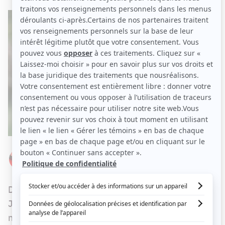
Par
Élizabeth Lepage-Boily
DIMANCHE 19 SEPTEMBRE 2021 À 19 H 00
Depuis
sa séparation avec Sébastien Delorme
,
Julie Perreault est restée très discrète quant à sa
nouvelle relation amoureuse, abordant très peu la