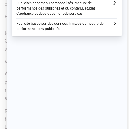
chose en entrevue.
Par contre, ce samedi lors du
Gala d'ouverture
des Gémeaux 2021, la comédienne a foulé le
tapis rouge en compagnie de son conjoint,
George Kontogiannis
. Il s'agit de la première
apparition publique pour le couple.
Voyez les amoureux sur la photo ci-dessous.
À noter que
Julie Perreault était en nomination
pour son rôle dans
Je voudrais qu'on m'efface
. Le
trophée est finalement allé à Muriel Dutil de la
série numérique
Claire et les vieux
.
Rappelons que ce n'est pas le seul couple qui a
fait tourner les têtes ce week-end.
Katherine
Levac, enceinte de jumeaux, et sa conjointe,
ont