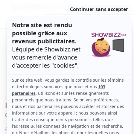
Retour
à
ACTUALITÉS
l'accueil
SÉRIES
ET TÉLÉ
CONCOURS
TÉLÉ, STARS, ETC.
STARS
Première apparition publique en
couple pour Julie Perreault
Au Gala d'ouverture des Gémeaux 2021.