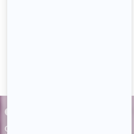
Adresse
courriel
JE M'ABONNE
Aimez-nous sur Facebook
Devenez « fan » de notre page afin de voir toutes les
actualités dès qu'elles sont en ligne et pouvoir interagir
avec nos milliers d'abonnés!
PAR
cinoche.com
bizzmedia.ca
quijouequi.com