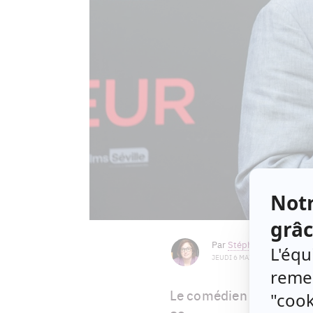
Par
Stéphanie Nolin
JEUDI 6 MAI 2021 À 09 H 18
Le comédien Pierre Curzi