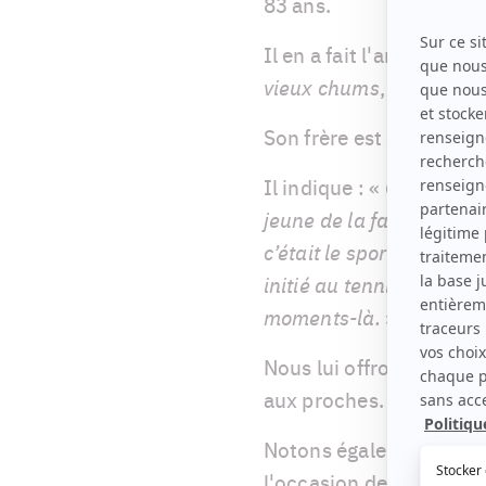
83 ans.
Il en a fait l'annonce 
vieux chums
, dans leque
Son frère est décédé le 1
Il indique : «
C’est trist
jeune de la famille, mais
c’était le sportif de la 
initié au tennis, au foo
moments-là.
»
Nous lui offrons nos plu
aux proches.
Notons également que le
l'occasion de remonter