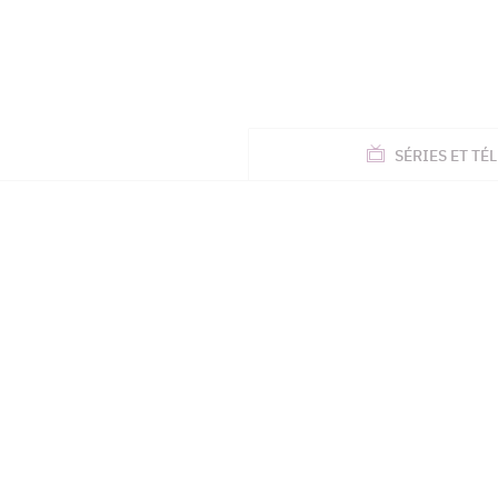
ACTUALITÉS
SÉRIES
ET TÉL
TÉLÉ, STARS, ETC.