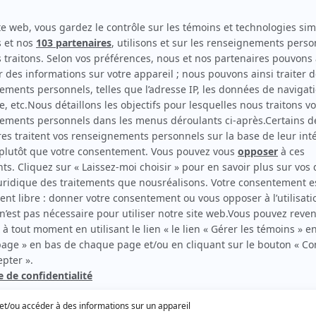
au magazine
7 jours
, lors de la première du film
Les
l il tient un petit rôle.
4 avril dernier.
e. C’était mon frère le plus vieux. Je suis le plus
 on est tous en train de vieillir. Mon frère Paul,
famille. Mon amour du sport me vient de lui. Il m’a
tball, au canot. Je garde de beaux souvenirs de ces
s sincères condoléances, ainsi qu'à la famille et
 comédien et sa conjointe, Marie Tifo, ont eu
 sur les planches récemment, pour jouer dans
La