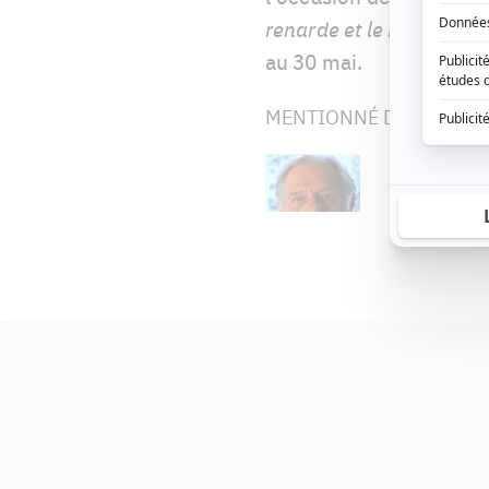
renarde et le mal peign
au 30 mai.
MENTIONNÉ DANS CET A
Pierre Curzi