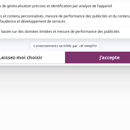
é
du TNM, dont les webdiffusions auront lieu du 14
RTICLE