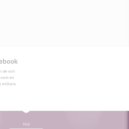
cebook
n de voir
s sont en
s milliers
PAR