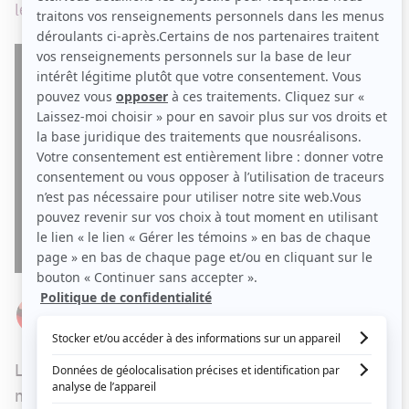
le joueur de hockey Brandon Prust, ce week-end.
Par
Élizabeth Lepage-Boily
LUNDI 31 JUILLET 2017 À 05 H 41
La semaine dernière, le magazine Échos vedettes
nous avait appris que l'animatrice Maripier Morin