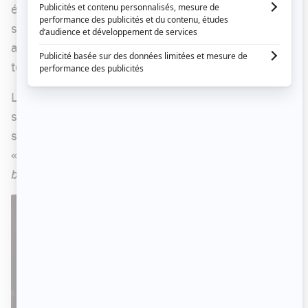
était sur le point de se marier. Celle-ci aurait,
semble-t-il, tenté de brouiller les cartes en
affirmant publiquement que l'idée du mariage la
terrorisait.
La jeune femme a publié une photo d'elle et de
son nouvel époux devant des feux d'artifice sur
son compte Instagram avec la mention suivante :
«
Officiellement retiré du marché! On a pleins de
belles surprises qui s'en viennent pour vous...
»