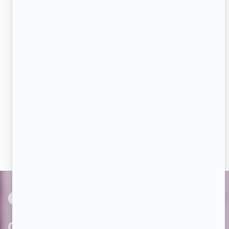
Adresse
courriel
JE M'ABONNE
Aimez-nous sur Facebook
Devenez « fan » de notre page afin de voir toutes les
actualités dès qu'elles sont en ligne et pouvoir interagir
avec nos milliers d'abonnés!
PAR
cinoche.com
bizzmedia.ca
quijouequi.com