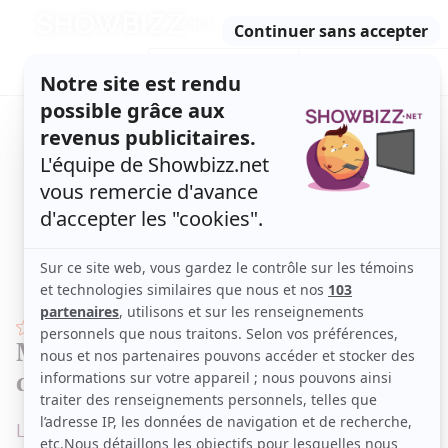
Retour
à
ACTUALITÉS
l'accueil
SÉRIES
ET TÉLÉ
CONCOURS
TÉLÉ, STARS, ETC.
STARS
Maripier Morin partage une photo
de son mariage grandiose
L'animatrice a épousé son conjoint de longue date,