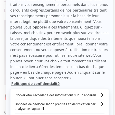
Il s'agit d'un gros coup pour souligner les 50 ans de
la Société d'État.
Par
Élizabeth Lepage-Boily
JEUDI 20 FÉVRIER 2020 À 08 H 09
Comme Bernard Derome a débuté sa carrière à la