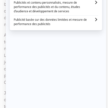
barre du Téléjournal en 1970, année de la
création de Loto-Québec, la
Société d'État a
décidé de ramener le célèbre lecteur de
nouvelles dans un
bulletin 2020.
Après avoir analysé plusieurs formes de
technologie permettant de rajeunir le lecteur de
nouvelles maintenant âgé de 76 ans, la firme Sid
Lee a finalement choisi l'hypertrucage avec un
jeune comédien à l'appui. Voyez les détails de
cette technique et quelques images de la
publicité en question dans une vidéo de Radio-
Canada au bas de l'article.
Julien Hurteau a réalisé la campagne, qui
comprend un message de 30 secondes pour la
télé et un format plus long pour le web.