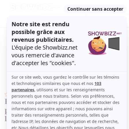
Retour
à
ACTUALITÉS
l'accueil
SÉRIES
ET TÉLÉ
CONCOURS
TÉLÉ, STARS, ETC.
STARS
Bernard Derome commente cette
publicité de Loto-Québec dont tout
le monde parle