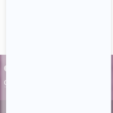
Aimez-nous sur Facebook
Devenez « fan » de notre page afin de voir toutes les
actualités dès qu'elles sont en ligne et pouvoir interagir
avec nos milliers d'abonnés!
PAR
cinoche.com
bizzmedia.ca
quijouequi.com
Facebook
Threads
Instagram
Suivez-nous!