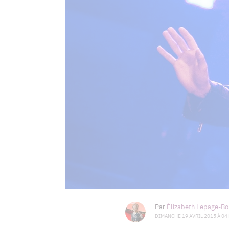
Par
Élizabeth Lepage-Boi
DIMANCHE 19 AVRIL 2015 À 04 