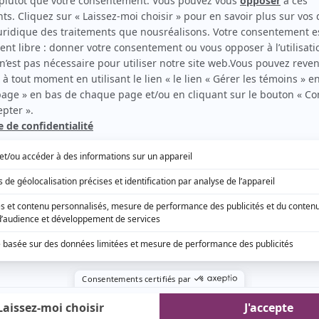
s à avoir la chance de jouer dans le vieux Colisée
 peine de préciser que le groupe s'affairait
ation d'un quatrième album, qui devrait voir le
 grâce à cette tournée, l'étendue du talent de
. Le chanteur pousse des notes impressionnantes
 de piano exceptionnel, le guitariste livre un solo
notise et les autres membres sont d'un
, en plus d'être, eux aussi, des musiciens
oupe dont on entendra encore parler longtemps,
rres d'oreilles qui les précèdent déjà. L'album
able d'un bout à l'autre et les interprétations
 ne font qu'accroître exponentiellement sa qualité.