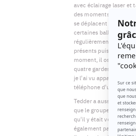
avec éclairage laser et
des moments plus intim
se déplacent sur une pas
certaines ballades plus
régulièrement d'un côté 
présents puissent le voi
moment, il ose même se
quatre gardes du corps 
je l'ai vu apparaître à 
téléphone d'une fan pou
Tedder a aussi fait son
que le groupe s'arrêtait
qu'il y était venu quand i
également parlé du nouve