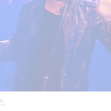
ly
H 28