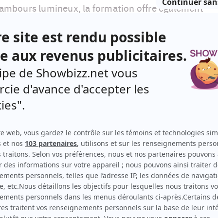
 tambours lumineux, la formation offre également
es à son public alors que les membres du groupe
tille au centre du parterre pour interpréter
 sirupeuses. Le chanteur, Ryan Tedder, se déplace
à l'autre de la scène afin que tous les spectateurs
r, peu importe l'endroit où ils se trouvent. À un
 rendre jusque dans les gradins, accompagné par
(je me demandais d'ailleurs où il était passé quand
une dizaine de sièges de moi, empruntant le
r prendre ses propres clichés).
 tour de charme en début de spectacle affirmant
 dans la ville de Québec pour la première fois, et
l était enfant. Plus tard dans la soirée, il a
l amphithéâtre, précisant qu'il était fier d'être