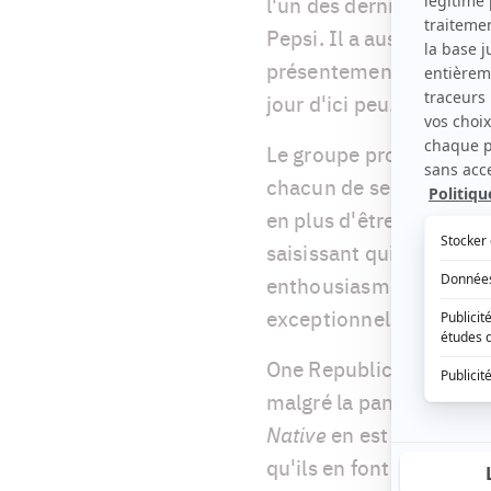
l'un des derniers groupe
Pepsi. Il a aussi pris la
présentement à l'élabor
jour d'ici peu.
Le groupe prouve aussi,
chacun de ses membres
en plus d'être un joueur
saisissant qui nous hyp
enthousiasme contagieux
exceptionnels.
One Republic est un gr
malgré la panoplie de ve
Native
en est un remarqu
qu'ils en font sur scène