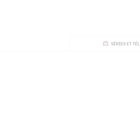
ACTUALITÉS
SÉRIES
ET TÉL
TÉLÉ, STARS, ETC.