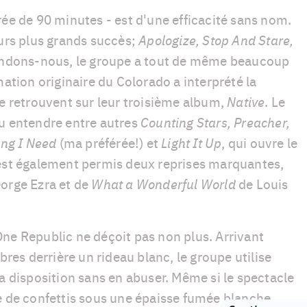
rée de 90 minutes - est d'une efficacité sans nom.
eurs plus grands succès;
Apologize, Stop And Stare,
ndons-nous, le groupe a tout de même beaucoup
mation originaire du Colorado a interprété la
se retrouvent sur leur troisième album,
Native
. Le
u entendre entre autres
Counting Stars, Preacher,
ing I Need
(ma préférée!) et
Light It Up
, qui ouvre le
'est également permis deux reprises marquantes,
orge Ezra et de
What a Wonderful World
de Louis
ne Republic ne déçoit pas non plus. Arrivant
s derrière un rideau blanc, le groupe utilise
sa disposition sans en abuser. Même si le spectacle
e de confettis sous une épaisse fumée blanche