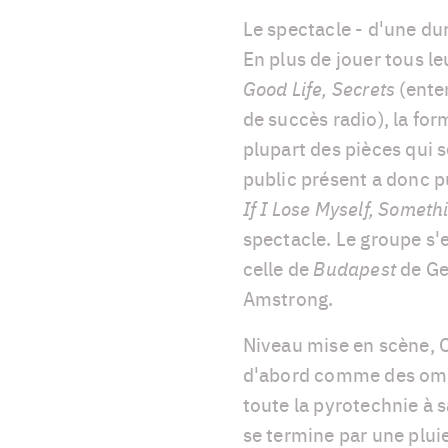
Le spectacle - d'une du
En plus de jouer tous l
Good Life, Secrets
(ente
de succès radio), la for
plupart des pièces qui 
public présent a donc p
If I Lose Myself, Someth
spectacle. Le groupe s
celle de
Budapest
de Ge
Amstrong.
Niveau mise en scène, O
d'abord comme des ombre
toute la pyrotechnie à 
se termine par une plui