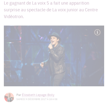
Le gagnant de La voix 5 a fait une apparition
surprise au spectacle de La voix junior au Centre
Vidéotron.
Par
Élizabeth Lepage-Boily
SAMEDI 9 DÉCEMBRE 2017 À 18 H 08