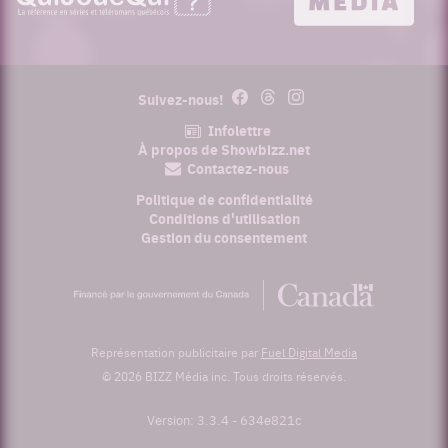
Facebook
Threads
Instagram
Suivez-nous!
Infolettre
À propos de Showbizz.net
Contactez-nous
Politique de confidentialité
Conditions d'utilisation
Gestion du consentement
Financé
par
le
gouvernement
du
Représentation publicitaire par
Fuel Digital Media
Canada
© 2026 BIZZ Média inc. Tous droits réservés.
Version: 3.3.4
-
634e821c