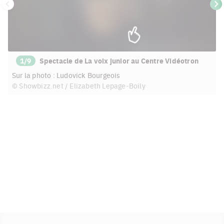
Précédent
Su
1/9
Spectacle de La voix junior au Centre Vidéotron
Sur la photo : Ludovick Bourgeois
© Showbizz.net / Elizabeth Lepage-Boily