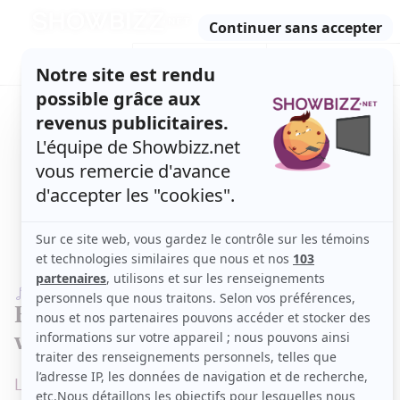
Retour
à
ACTUALITÉS
l'accueil
SÉRIES
ET TÉLÉ
CONCOURS
TÉLÉ, STARS, ETC.
MUSIQUE
Empire : Découvrez le nouveau
vidéoclip sexy de Marie-Mai
Le vidéoclip a été réalisé par Marcella Grimaux.