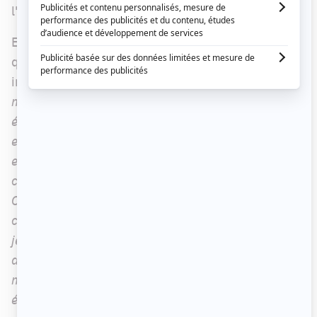
l'automne prochain.
En entrevue récemment, Marie-Mai nous a confié
que cette chanson était particulièrement
importante pour elle. «
Empire, je le vois comme :
mon empire = mon coeur. C’est ça qui a le plus
écopé dans ces dernières années.
[…]
J’avais mon
estime à rebâtir; mon estime en tant que femme,
en tant qu’auteure-compositrice, en tant que
chanteuse. J’avais beaucoup de chemin à faire.
Cette chanson-là a été la première que j’ai
composée sur l’album et c’est à ce moment-là que
je me suis rendu compte que j’avais beaucoup plus
de choses à exprimer que je pensais. À partir du
moment où la toune a été composée, mon empire
était rebâti.
»