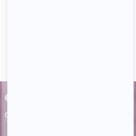
courriel
JE M'ABONNE
Aimez-nous sur Facebook
Devenez « fan » de notre page afin de voir toutes les
actualités dès qu'elles sont en ligne et pouvoir interagir
avec nos milliers d'abonnés!
PAR
cinoche.com
bizzmedia.ca
quijouequi.com