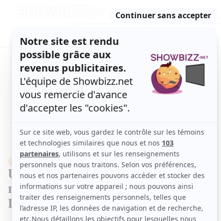
Retour
à
ACTUALITÉS
l'accueil
SÉRIES
ET TÉLÉ
CONCOURS
TÉLÉ, STARS, ETC.
VIDÉO
Une publicité hilarante pour le
nouveau spectacle de Philippe
Laprise