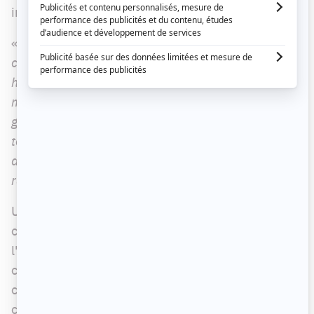
intitulé « Je m'en occupe ».
«
Au début de la quarantaine, je me suis rendu
compte que j'avais la bonne (ou la mauvaise)
habitude de vouloir m'occuper de tout : ma santé,
mon apparence, ma famille... bref tous les petits et
gros problèmes de la vie avec des résultats pas
toujours au rendez-vous! J'avais donc envie
d'exploiter ce thème dans lequel plusieurs vont se
reconnaître
», explique l'humoriste.
Une publicité hilarante accompagnait l'annonce
ce jeudi. Dans cette dernière, on peut voir
l'humoriste se charger de tout, même de la
construction de son décor. Malheureusement,
comme Laprise n'est pas un grand manuel, il se
coupe les doigts et le sang gicle à souhait sur sa