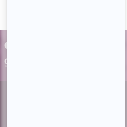
actualités dès qu'elles sont en ligne et pouvoir interagir
avec nos milliers d'abonnés!
PAR
cinoche.com
bizzmedia.ca
quijouequi.com
Facebook
Threads
Instagram
Suivez-nous!
Infolettre
À propos de Showbizz.net
Contactez-nous
Politique de confidentialité
Conditions d'utilisation