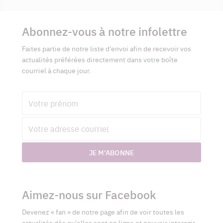
Informations
complémentaires
Abonnez-vous à notre infolettre
Faites partie de notre liste d'envoi afin de recevoir vos
actualités préférées directement dans votre boîte
courriel à chaque jour.
Prénom
Adresse
courriel
JE M'ABONNE
Aimez-nous sur Facebook
Devenez « fan » de notre page afin de voir toutes les
actualités dès qu'elles sont en ligne et pouvoir interagir