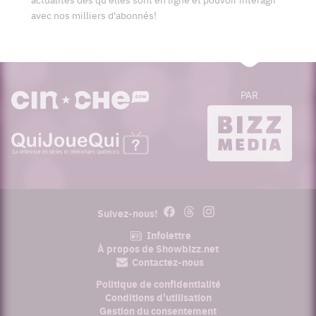
avec nos milliers d'abonnés!
PAR
cinoche.com
bizzmedia.ca
quijouequi.com
Facebook
Threads
Instagram
Suivez-nous!
Infolettre
À propos de Showbizz.net
Contactez-nous
Politique de confidentialité
Conditions d'utilisation
Gestion du consentement