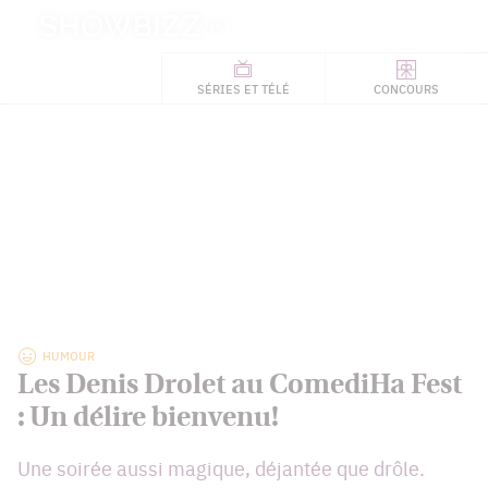
Retour
à
ACTUALITÉS
l'accueil
SÉRIES
ET TÉLÉ
CONCOURS
TÉLÉ, STARS, ETC.
HUMOUR
Les Denis Drolet au ComediHa Fest
: Un délire bienvenu!
Une soirée aussi magique, déjantée que drôle.