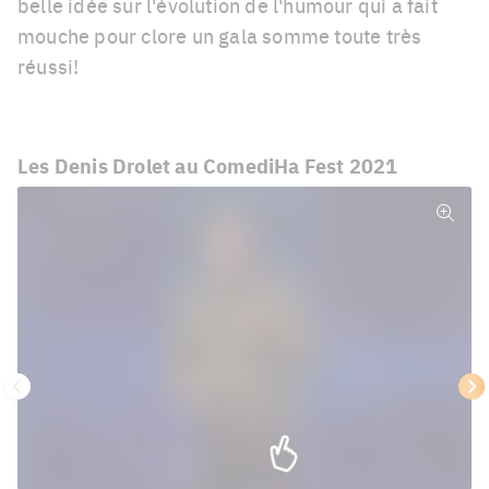
belle idée sur l'évolution de l'humour qui a fait
mouche pour clore un gala somme toute très
réussi!
Les Denis Drolet au ComediHa Fest 2021
Plein
écra
Précédent
Su