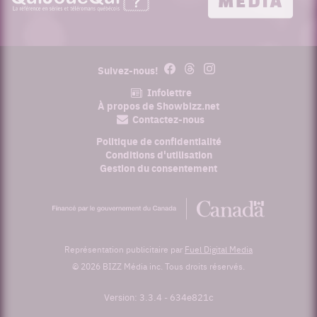
Facebook
Threads
Instagram
Suivez-nous!
Infolettre
À propos de Showbizz.net
Contactez-nous
Politique de confidentialité
Conditions d'utilisation
Gestion du consentement
Financé
par
le
gouvernement
du
Représentation publicitaire par
Fuel Digital Media
Canada
© 2026 BIZZ Média inc. Tous droits réservés.
Version: 3.3.4
-
634e821c