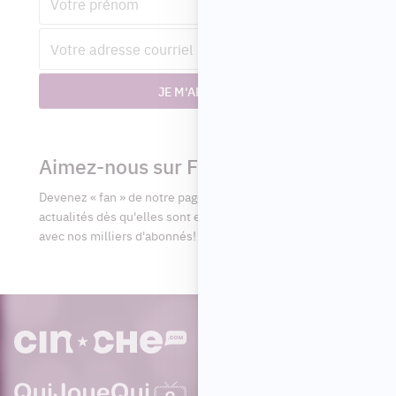
Adresse
courriel
JE M'ABONNE
Aimez-nous sur Facebook
Devenez « fan » de notre page afin de voir toutes les
actualités dès qu'elles sont en ligne et pouvoir interagir
avec nos milliers d'abonnés!
PAR
cinoche.com
bizzmedia.ca
quijouequi.com