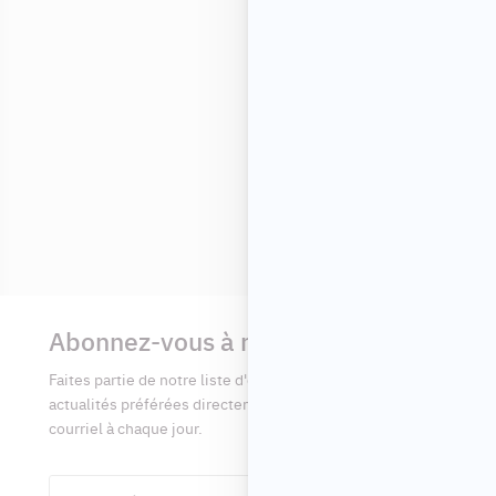
Informations
complémentaires
Abonnez-vous à notre infolettre
Faites partie de notre liste d'envoi afin de recevoir vos
actualités préférées directement dans votre boîte
courriel à chaque jour.
Prénom