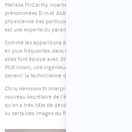
Melissa McCarthy incarnent deux scientifiques,
prénommées Erin et Abby. La première est une
physicienne des particules alors que la seconde
est une experte du paranormal.
Comme les apparitions de fantômes sont de plus
en plus fréquentes dans la ville de New York,
elles font équipe avec Jillian Holtzmann (Kate
McKinnon), une ingénieuse nucléaire, qui finit par
devenir la technicienne de l'équipe.
Chris Hemsworth interprète de son côté le
nouveau secrétaire de l'équipe, un personnage
qu'on a très hâte de découvrir, surtout après avoir
vu certaines images du film (ci-dessous).