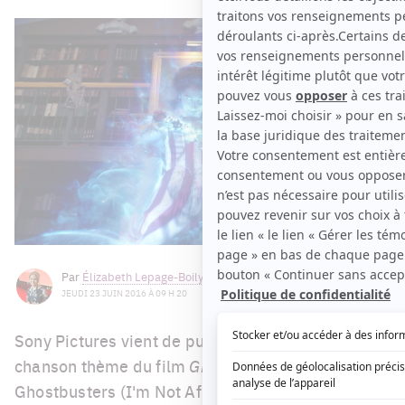
Par
Élizabeth Lepage-Boily
JEUDI 23 JUIN 2016 À 09 H 20
Sony Pictures vient de publier la nouvelle
chanson thème du film
Ghostbusters
, intitulée «
Ghostbusters (I'm Not Afraid) ». Vous pouvez