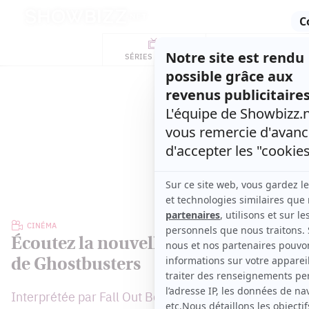
Retour
à
ACTUALITÉS
l'accueil
SÉRIES
ET TÉLÉ
CONCOURS
TÉLÉ, STARS, ETC.
CINÉMA
Écoutez la nouvelle chanson thème
de Ghostbusters
Interprétée par Fall Out Boy et Missy Elliott.